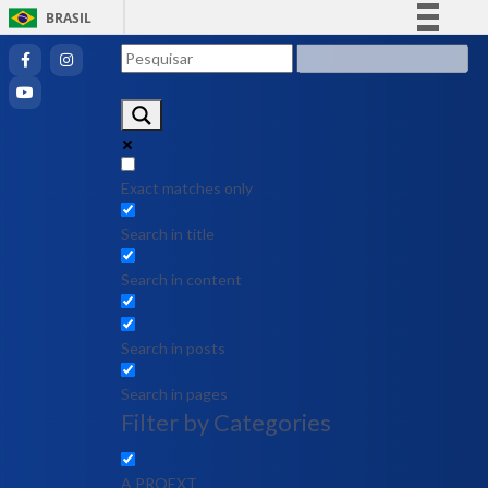
BRASIL
Simplifique!
Comunica BR
Participe
Acesso à informação
Legislação
Exact matches only
Canais
Search in title
Search in content
Search in posts
Search in pages
Filter by Categories
A PROEXT