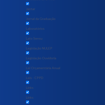
Jantar
Jornal da Graduação
Laboratórios
Lato Sensu
Legislação NULEP
Legislação Ouvidoria
Lei Orçamentária Anual
Leis - CPPD
Links
Links