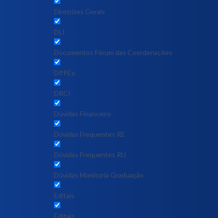
Diretrizes Gerais
DLI
Documentos Fórum das Coordenações
DPPEx
DRCI
Dúvidas Financeiro
Dúvidas Frequentes RE
Dúvidas Frequentes RU
Dúvidas Monitoria Graduação
Editais
Editais