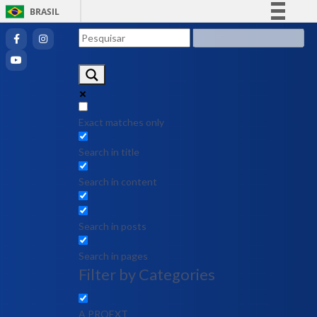
BRASIL
Simplifique!
Comunica BR
Participe
Acesso à informação
Legislação
Exact matches only
Canais
Search in title
Search in content
Search in posts
Search in pages
Filter by Categories
A PROEXT