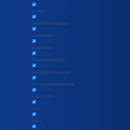
Jantar
Jornal da Graduação
Laboratórios
Lato Sensu
Legislação NULEP
Legislação Ouvidoria
Lei Orçamentária Anual
Leis - CPPD
Links
Links