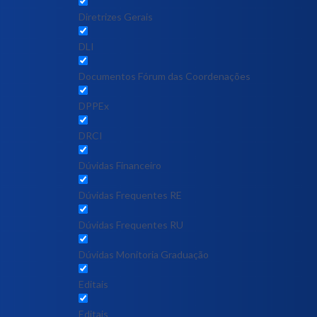
Diretrizes Gerais
DLI
Documentos Fórum das Coordenações
DPPEx
DRCI
Dúvidas Financeiro
Dúvidas Frequentes RE
Dúvidas Frequentes RU
Dúvidas Monitoria Graduação
Editais
Editais