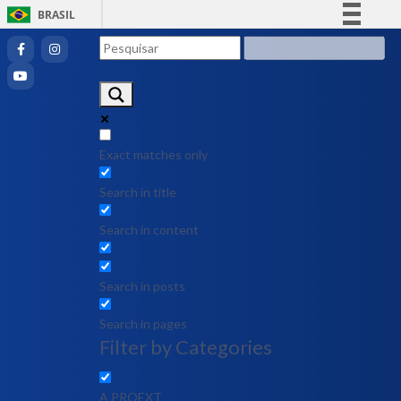
BRASIL
Simplifique!
Comunica BR
Participe
Acesso à informação
Legislação
Exact matches only
Canais
Search in title
Search in content
Search in posts
Search in pages
Filter by Categories
A PROEXT