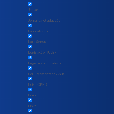
Jantar
Jornal da Graduação
Laboratórios
Lato Sensu
Legislação NULEP
Legislação Ouvidoria
Lei Orçamentária Anual
Leis - CPPD
Links
Links