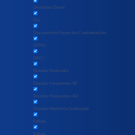
Diretrizes Gerais
DLI
Documentos Fórum das Coordenações
DPPEx
DRCI
Dúvidas Financeiro
Dúvidas Frequentes RE
Dúvidas Frequentes RU
Dúvidas Monitoria Graduação
Editais
Editais