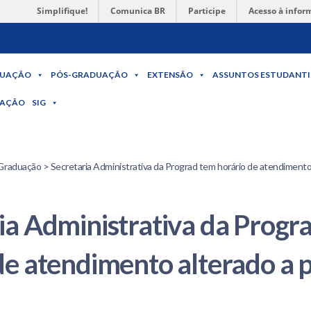
Simplifique!
Comunica BR
Participe
Acesso à infor
UAÇÃO
PÓS-GRADUAÇÃO
EXTENSÃO
ASSUNTOS ESTUDANTI
MAÇÃO
SIG
Graduação > Secretaria Administrativa da Prograd tem horário de atendimento a
ia Administrativa da Progr
de atendimento alterado a p