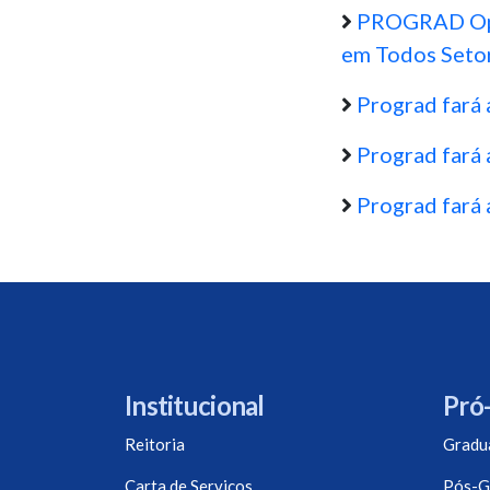
PROGRAD Oper
em Todos Seto
Prograd fará 
Prograd fará 
Prograd fará 
Institucional
Pró-
Reitoria
Gradu
Carta de Serviços
Pós-G