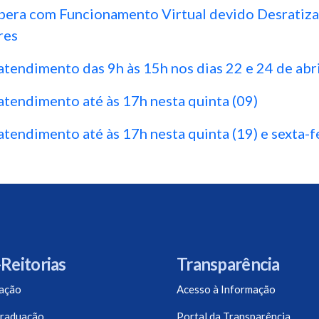
a com Funcionamento Virtual devido Desratiza
res
atendimento das 9h às 15h nos dias 22 e 24 de abr
atendimento até às 17h nesta quinta (09)
atendimento até às 17h nesta quinta (19) e sexta-fe
Reitorias
Transparência
ação
Acesso à Informação
raduação
Portal da Transparência