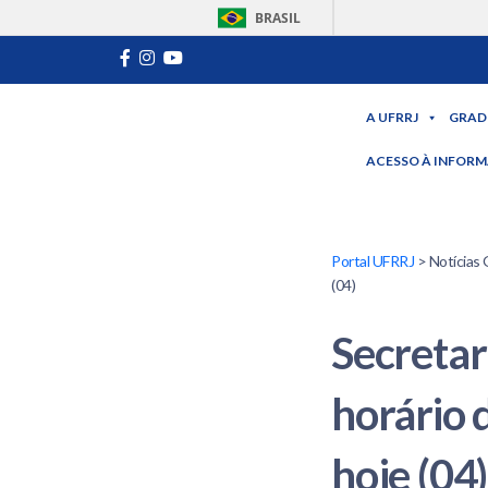
BRASIL
A UFRRJ
GRAD
ACESSO À INFOR
Portal UFRRJ
> Notícias 
(04)
Secretar
horário 
hoje (04)