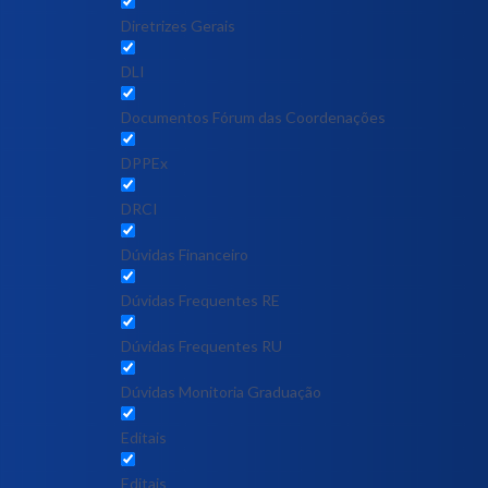
Diretrizes Gerais
DLI
Documentos Fórum das Coordenações
DPPEx
DRCI
Dúvidas Financeiro
Dúvidas Frequentes RE
Dúvidas Frequentes RU
Dúvidas Monitoria Graduação
Editais
Editais