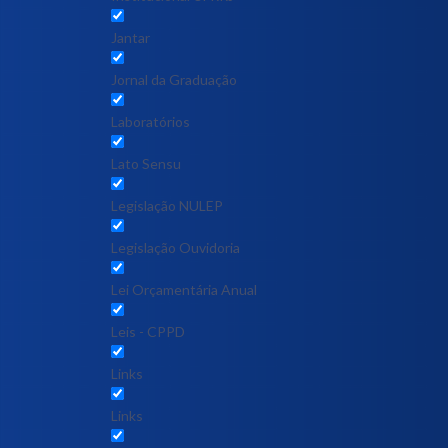
Jantar
Jornal da Graduação
Laboratórios
Lato Sensu
Legislação NULEP
Legislação Ouvidoria
Lei Orçamentária Anual
Leis - CPPD
Links
Links