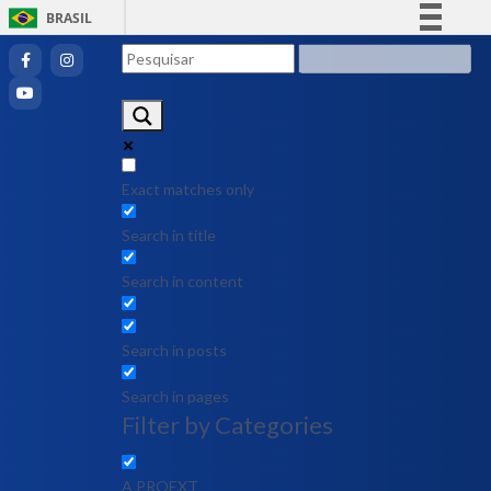
BRASIL
Simplifique!
Comunica BR
Participe
Acesso à informação
Legislação
Exact matches only
Canais
Search in title
Search in content
Search in posts
Search in pages
Filter by Categories
A PROEXT