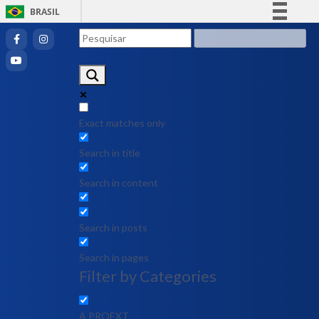
BRASIL
Simplifique!
Comunica BR
Participe
Acesso à informação
Legislação
Exact matches only
Canais
Search in title
Search in content
Search in posts
Search in pages
Filter by Categories
A PROEXT