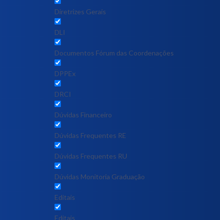
Diretrizes Gerais
DLI
Documentos Fórum das Coordenações
DPPEx
DRCI
Dúvidas Financeiro
Dúvidas Frequentes RE
Dúvidas Frequentes RU
Dúvidas Monitoria Graduação
Editais
Editais