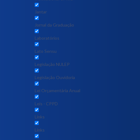
Jantar
Jornal da Graduação
Laboratórios
Lato Sensu
Legislação NULEP
Legislação Ouvidoria
Lei Orçamentária Anual
Leis - CPPD
Links
Links