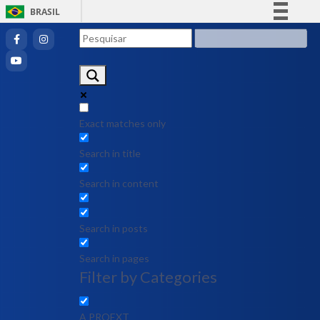
BRASIL
Simplifique!
Comunica BR
Participe
Acesso à informação
Legislação
Exact matches only
Canais
Search in title
Search in content
Search in posts
Search in pages
Filter by Categories
A PROEXT