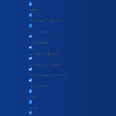
Jantar
Jornal da Graduação
Laboratórios
Lato Sensu
Legislação NULEP
Legislação Ouvidoria
Lei Orçamentária Anual
Leis - CPPD
Links
Links