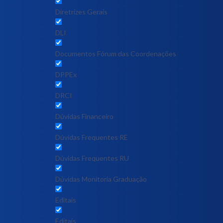
Diretrizes Gerais
DLI
Documentos Fórum das Coordenações
DPPEx
DRCI
Dúvidas Financeiro
Dúvidas Frequentes RE
Dúvidas Frequentes RU
Dúvidas Monitoria Graduação
Editais
Editais