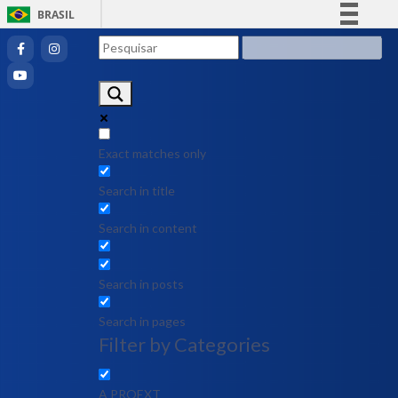
BRASIL
Simplifique!
Comunica BR
Participe
Acesso à informação
Legislação
Exact matches only
Canais
Search in title
Search in content
Search in posts
Search in pages
Filter by Categories
A PROEXT