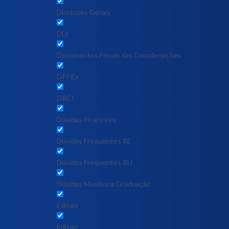
Diretrizes Gerais
DLI
Documentos Fórum das Coordenações
DPPEx
DRCI
Dúvidas Financeiro
Dúvidas Frequentes RE
Dúvidas Frequentes RU
Dúvidas Monitoria Graduação
Editais
Editais