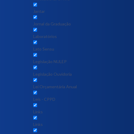
Jantar
Jornal da Graduação
Laboratórios
Lato Sensu
Legislação NULEP
Legislação Ouvidoria
Lei Orçamentária Anual
Leis - CPPD
Links
Links