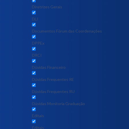
Diretrizes Gerais
DLI
Documentos Fórum das Coordenações
DPPEx
DRCI
Dúvidas Financeiro
Dúvidas Frequentes RE
Dúvidas Frequentes RU
Dúvidas Monitoria Graduação
Editais
Editais