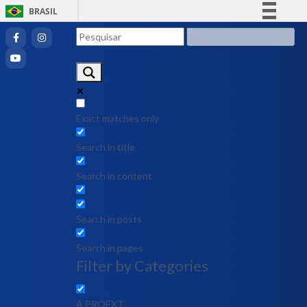
BRASIL
Simplifique!
Comunica BR
Participe
Acesso à informação
Legislação
Exact matches only
Canais
Search in title
Search in content
Search in posts
Search in pages
Filter by Categories
A PROEXT