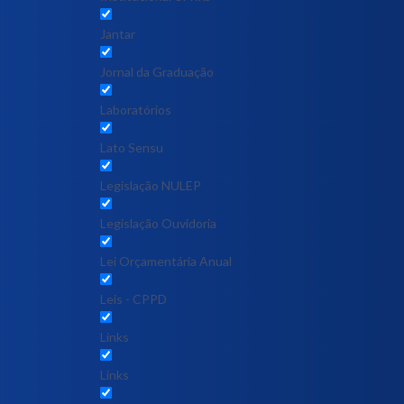
Jantar
Jornal da Graduação
Laboratórios
Lato Sensu
Legislação NULEP
Legislação Ouvidoria
Lei Orçamentária Anual
Leis - CPPD
Links
Links