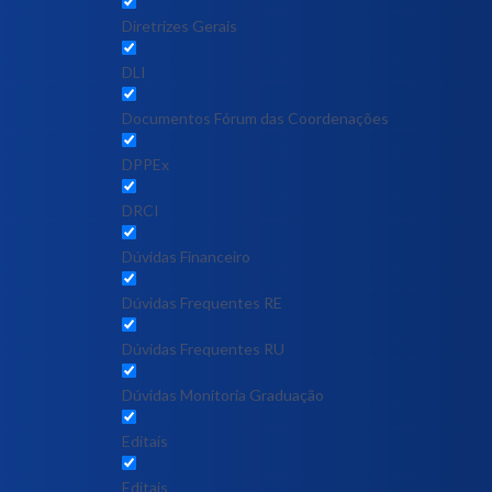
Diretrizes Gerais
DLI
Documentos Fórum das Coordenações
DPPEx
DRCI
Dúvidas Financeiro
Dúvidas Frequentes RE
Dúvidas Frequentes RU
Dúvidas Monitoria Graduação
Editais
Editais