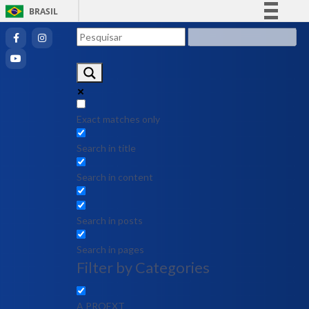
BRASIL
Simplifique!
Comunica BR
Participe
Acesso à informação
Legislação
Exact matches only
Canais
Search in title
Search in content
Search in posts
Search in pages
Filter by Categories
A PROEXT