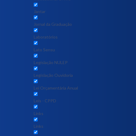
Jantar
Jornal da Graduação
Laboratórios
Lato Sensu
Legislação NULEP
Legislação Ouvidoria
Lei Orçamentária Anual
Leis - CPPD
Links
Links