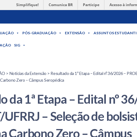
Simplifique!
Comunica BR
Participe
Acesso à infor
UAÇÃO
PÓS-GRADUAÇÃO
EXTENSÃO
ASSUNTOS ESTUDANTI
MAÇÃO
SIG
 > Notícias da Extensão > Resultado da 1ª Etapa – Edital nº 36/2026 – PR
a Carbono Zero – Câmpus Seropédica
o da 1ª Etapa – Edital nº 3
FRRJ – Seleção de bolsist
a Carbono Zero – Câmpus