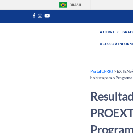
BRASIL
A UFRRJ
GRAD
ACESSO À INFOR
Portal UFRRJ
> EXTENSÃO
bolsista para o Program
Resultad
PROEXT/U
Program