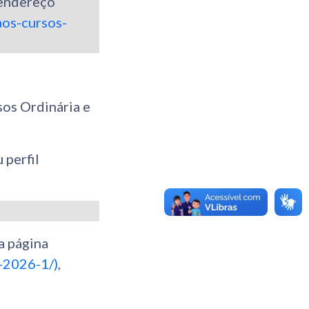
 endereço
aos-cursos-
os Ordinária e
 perfil
a página
s-2026-1/)
,