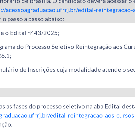
horário de Brasília. O candidato deverá acessar o
s://acessoagraduacao.ufrrj.br/edital-reintegracao-
r o passo a passo abaixo:
e o Edital nº 43/2025;
grama do Processo Seletivo Reintegração aos Curs
6.1;
ulário de Inscrições cuja modalidade atende o seu
 as fases do processo seletivo na aba Edital dest
graduacao.ufrrj.br/edital-reintegracao-aos-curso
ação.