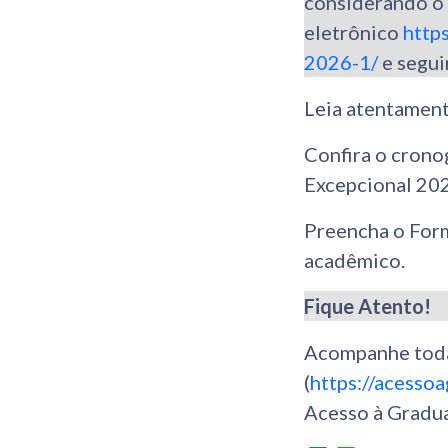
considerando o 
eletrônico
http
2026-1/
e segui
Leia atentament
Confira o crono
Excepcional 202
Preencha o Form
acadêmico.
Fique Atento!
Acompanhe todas
(
https://acessoa
Acesso à Gradu