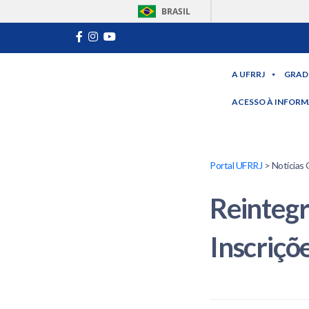
BRASIL
A UFRRJ
GRAD
ACESSO À INFOR
Portal UFRRJ
> Notícias 
Reintegr
Inscriçõ