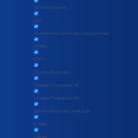
Diretrizes Gerais
DLI
Documentos Fórum das Coordenações
DPPEx
DRCI
Dúvidas Financeiro
Dúvidas Frequentes RE
Dúvidas Frequentes RU
Dúvidas Monitoria Graduação
Editais
Editais