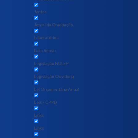
Jantar
Jornal da Graduação
Laboratórios
Lato Sensu
Legislação NULEP
Legislação Ouvidoria
Lei Orçamentária Anual
Leis - CPPD
Links
Links