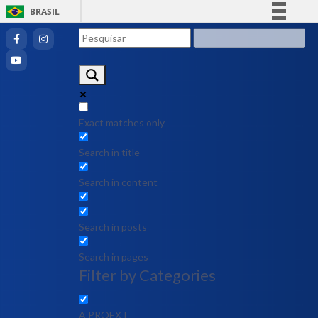
BRASIL
Simplifique!
Comunica BR
Participe
Acesso à informação
Legislação
Exact matches only
Canais
Search in title
Search in content
Search in posts
Search in pages
Filter by Categories
A PROEXT