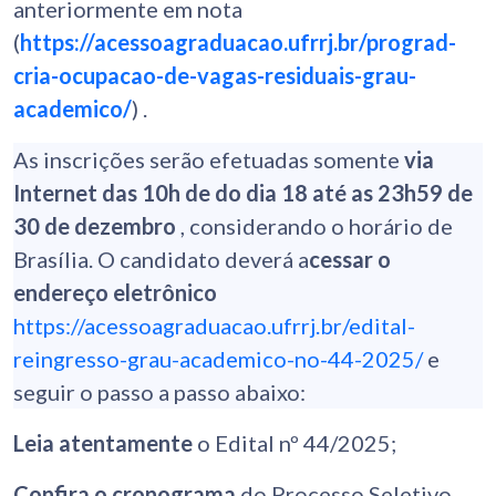
anteriormente em nota
(
https://acessoagraduacao.ufrrj.br/prograd-
cria-ocupacao-de-vagas-residuais-grau-
academico/
) .
As inscrições serão efetuadas somente
via
Internet das 10h de do dia 18 até as 23h59 de
30 de dezembro
, considerando o horário de
Brasília. O candidato deverá a
cessar o
endereço eletrônico
https://acessoagraduacao.ufrrj.br/edital-
reingresso-grau-academico-no-44-2025/
e
seguir o passo a passo abaixo:
Leia atentamente
o Edital nº 44/2025;
Confira o cronograma
do Processo Seletivo