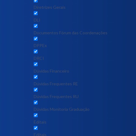
Diretrizes Gerais
DLI
Documentos Fórum das Coordenações
DPPEx
DRCI
Dúvidas Financeiro
Dúvidas Frequentes RE
Dúvidas Frequentes RU
Dúvidas Monitoria Graduação
Editais
Editais