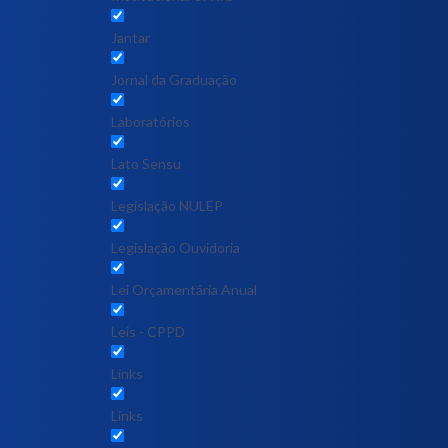
Jantar
Jornal da Graduação
Laboratórios
Lato Sensu
Legislação NULEP
Legislação Ouvidoria
Lei Orçamentária Anual
Leis - CPPD
Links
Links