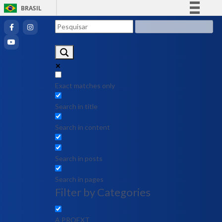
BRASIL
Simplifique!
Comunica BR
Participe
Acesso à informação
Legislação
Exact matches only
Canais
Search in title
Search in content
Search in posts
Search in pages
Filter by Categories
A PROEXT