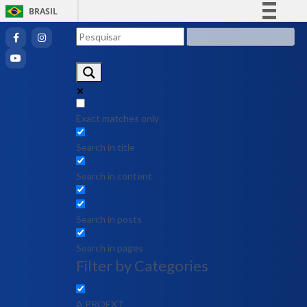
BRASIL
Simplifique!
Comunica BR
Participe
Acesso à informação
Legislação
Exact matches only
Canais
Search in title
Search in content
Search in posts
Search in pages
Filter by Categories
A PROEXT