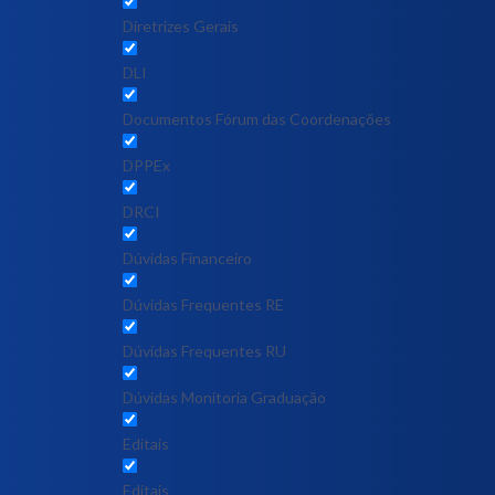
Diretrizes Gerais
DLI
Documentos Fórum das Coordenações
DPPEx
DRCI
Dúvidas Financeiro
Dúvidas Frequentes RE
Dúvidas Frequentes RU
Dúvidas Monitoria Graduação
Editais
Editais