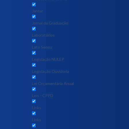
Jantar
Jornal da Graduação
Laboratórios
Lato Sensu
Legislação NULEP
Legislação Ouvidoria
Lei Orçamentária Anual
Leis - CPPD
Links
Links