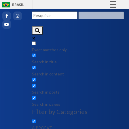
BRASIL
Simplifique!
Comunica BR
Participe
Acesso à informação
Legislação
Exact matches only
Canais
Search in title
Search in content
Search in posts
Search in pages
Filter by Categories
A PROEXT