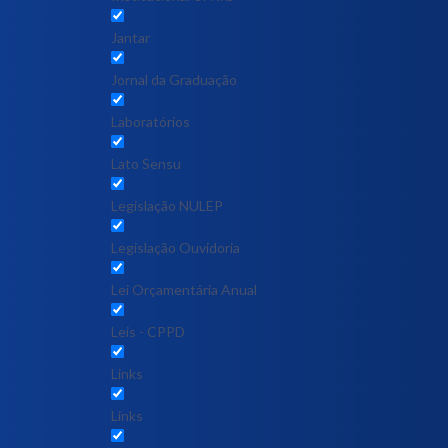
Jantar
Jornal da Graduação
Laboratórios
Lato Sensu
Legislação NULEP
Legislação Ouvidoria
Lei Orçamentária Anual
Leis - CPPD
Links
Links