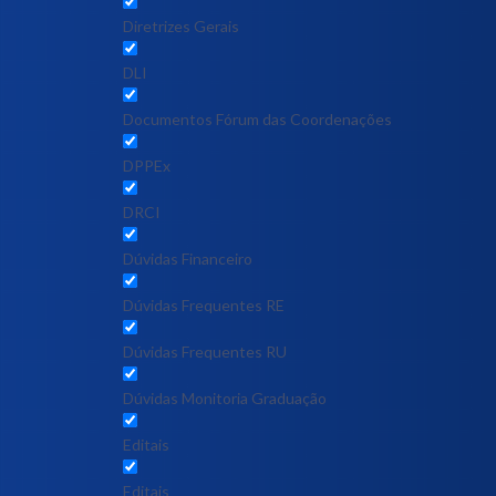
Diretrizes Gerais
DLI
Documentos Fórum das Coordenações
DPPEx
DRCI
Dúvidas Financeiro
Dúvidas Frequentes RE
Dúvidas Frequentes RU
Dúvidas Monitoria Graduação
Editais
Editais