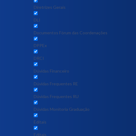
Diretrizes Gerais
DLI
Documentos Fórum das Coordenações
DPPEx
DRCI
Dúvidas Financeiro
Dúvidas Frequentes RE
Dúvidas Frequentes RU
Dúvidas Monitoria Graduação
Editais
Editais