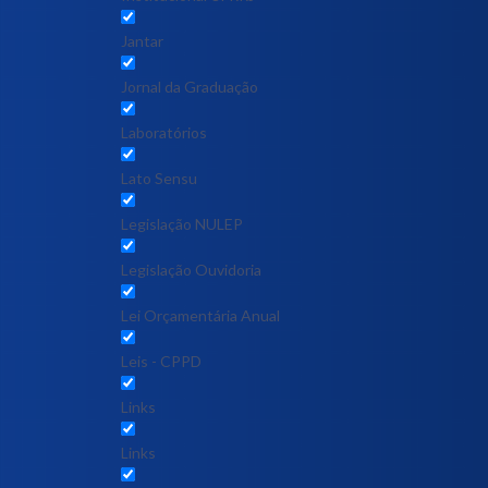
Jantar
Jornal da Graduação
Laboratórios
Lato Sensu
Legislação NULEP
Legislação Ouvidoria
Lei Orçamentária Anual
Leis - CPPD
Links
Links