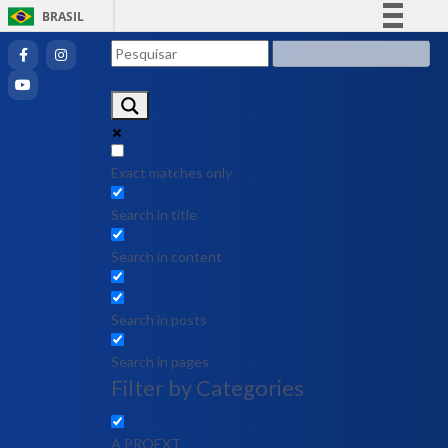
BRASIL
Simplifique!
Comunica BR
Participe
Acesso à informação
Legislação
Exact matches only
Canais
Search in title
Search in content
Search in posts
Search in pages
Filter by Categories
A PROEXT