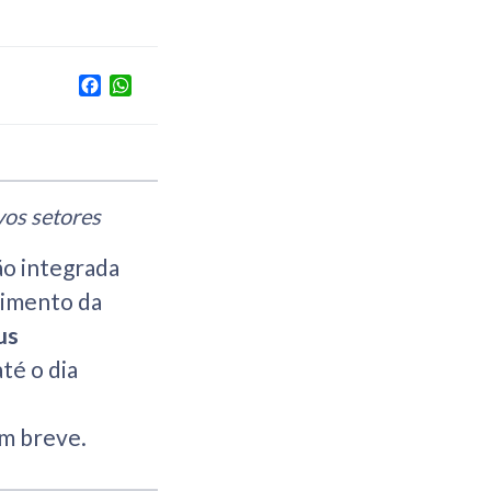
Facebook
WhatsApp
vos setores
ão integrada
dimento da
us
té o dia
m breve.