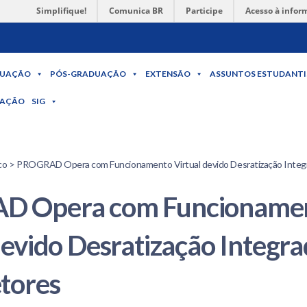
Simplifique!
Comunica BR
Participe
Acesso à infor
UAÇÃO
PÓS-GRADUAÇÃO
EXTENSÃO
ASSUNTOS ESTUDANTI
MAÇÃO
SIG
o > PROGRAD Opera com Funcionamento Virtual devido Desratização Integ
D Opera com Funcioname
devido Desratização Integr
tores