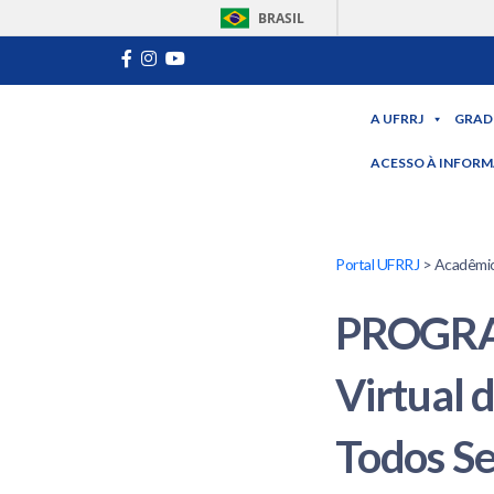
BRASIL
A UFRRJ
GRAD
ACESSO À INFOR
Portal UFRRJ
> Acadêmic
PROGRA
Virtual 
Todos Se