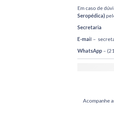
Em caso de dúv
Seropédica)
pel
Secretaria
E-mai
l – secret
WhatsApp
– (2
Acompanhe as