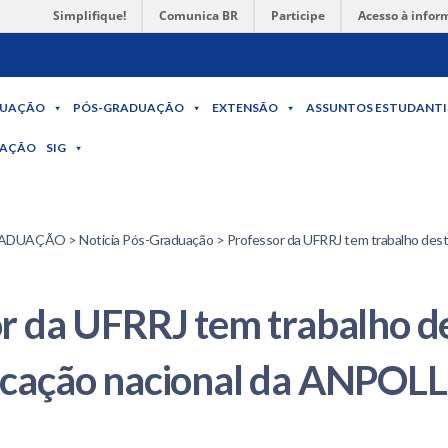
Simplifique!
Comunica BR
Participe
Acesso à infor
UAÇÃO
PÓS-GRADUAÇÃO
EXTENSÃO
ASSUNTOS ESTUDANTI
MAÇÃO
SIG
UAÇÃO > Noticia Pós-Graduação > Professor da UFRRJ tem trabalho dest
r da UFRRJ tem trabalho d
icação nacional da ANPOLL