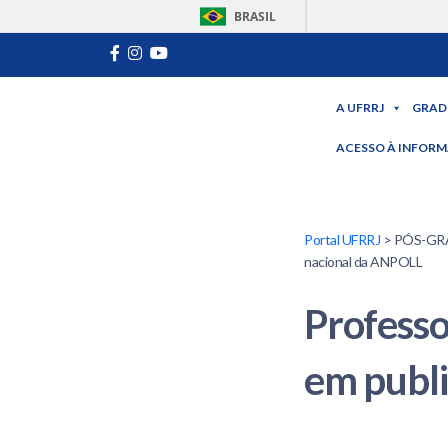
BRASIL
A UFRRJ
GRAD
ACESSO À INFOR
Portal UFRRJ
> PÓS-GRAD
nacional da ANPOLL
Professo
em publ