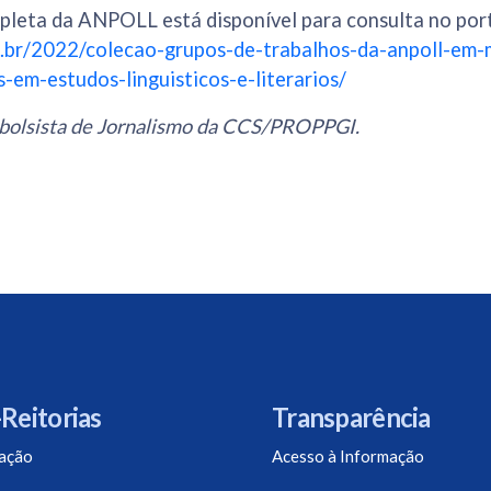
pleta da ANPOLL está disponível para consulta no port
rg.br/2022/colecao-grupos-de-trabalhos-da-anpoll-em-
-em-estudos-linguisticos-e-literarios/
, bolsista de Jornalismo da CCS/PROPPGI.
Reitorias
Transparência
ação
Acesso à Informação