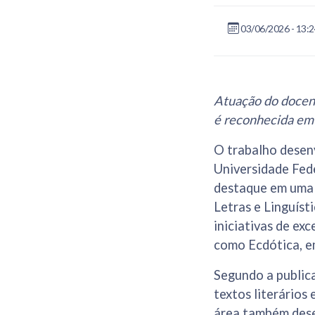
03/06/2026 - 13:
Atuação do docen
é reconhecida em 
O trabalho desen
Universidade Fed
destaque em uma 
Letras e Linguíst
iniciativas de ex
como Ecdótica, em
Segundo a publica
textos literários
área também dese