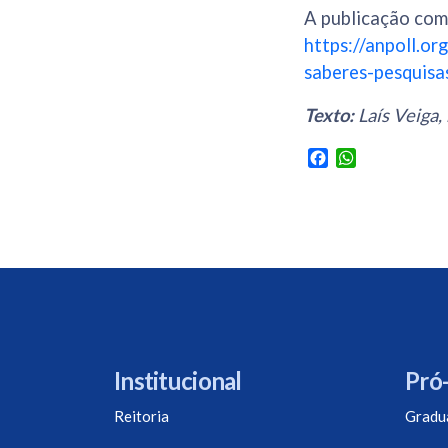
A publicação com
https://anpoll.o
saberes-pesquisas
Texto:
Laís Veiga
Facebook
WhatsApp
Institucional
Pró-
Reitoria
Gradu