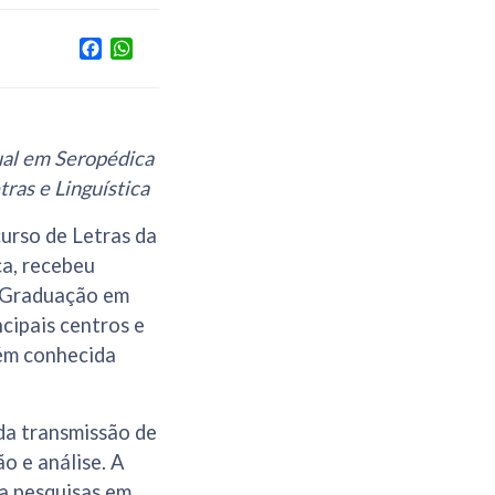
Facebook
WhatsApp
ual em Seropédica
ras e Linguística
urso de Letras da
ca, recebeu
s-Graduação em
cipais centros e
bém conhecida
 da transmissão de
ão e análise. A
a pesquisas em