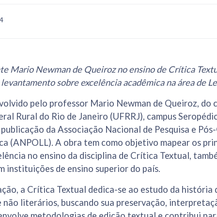
24
te Mario Newman de Queiroz no ensino de Crítica Text
levantamento sobre excelência acadêmica na área de Let
volvido pelo professor Mario Newman de Queiroz, do c
eral Rural do Rio de Janeiro (UFRRJ), campus Seropédi
publicação da Associação Nacional de Pesquisa e Pó
ica (ANPOLL). A obra tem como objetivo mapear os prin
celência no ensino da disciplina de Crítica Textual, tam
 instituições de ensino superior do país.
ção, a Crítica Textual dedica-se ao estudo da história
 e não literários, buscando sua preservação, interpretaç
nvolve metodologias de edição textual e contribui par