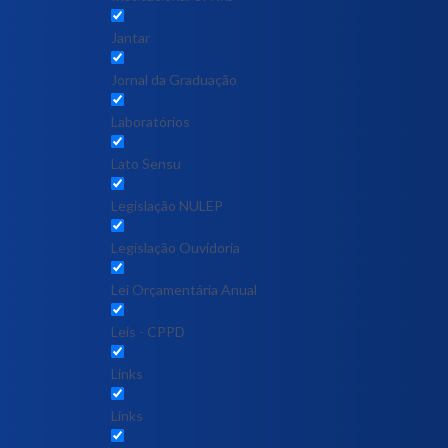
Jantar
Jornal da Graduação
Laboratórios
Lato Sensu
Legislação NULEP
Legislação Ouvidoria
Lei Orçamentária Anual
Leis - CPPD
Links
Links