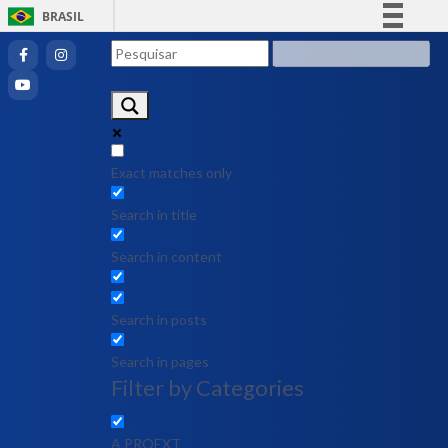
BRASIL
Simplifique!
Comunica BR
Participe
Acesso à informação
Legislação
Exact matches only
Canais
Search in title
Search in content
Search in posts
Search in pages
Filter by Categories
A PROEXT