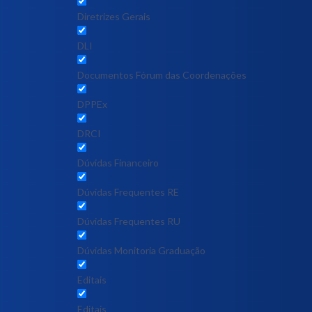
Diretrizes Gerais
DLI
Documentos Fórum das Coordenações
DPPEx
DRCI
Dúvidas Financeiro
Dúvidas Frequentes RE
Dúvidas Frequentes RU
Dúvidas Monitoria Graduação
Editais
Editais