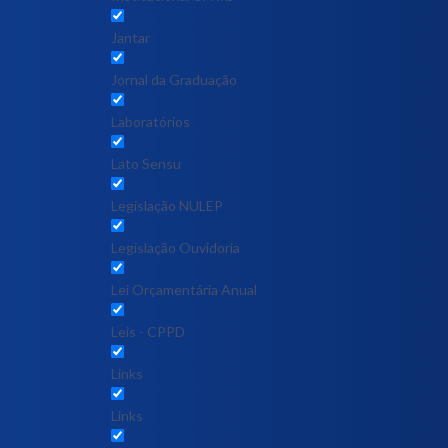
Jantar
Jornal da Graduação
Laboratórios
Lato Sensu
Legislação NULEP
Legislação Ouvidoria
Lei Orçamentária Anual
Leis - CPPD
Links
Links