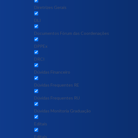
Diretrizes Gerais
DLI
Documentos Fórum das Coordenações
DPPEx
DRCI
Dúvidas Financeiro
Dúvidas Frequentes RE
Dúvidas Frequentes RU
Dúvidas Monitoria Graduação
Editais
Editais