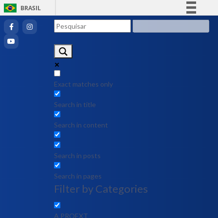
BRASIL
Simplifique!
Comunica BR
Participe
Acesso à informação
Legislação
Exact matches only
Canais
Search in title
Search in content
Search in posts
Search in pages
Filter by Categories
A PROEXT