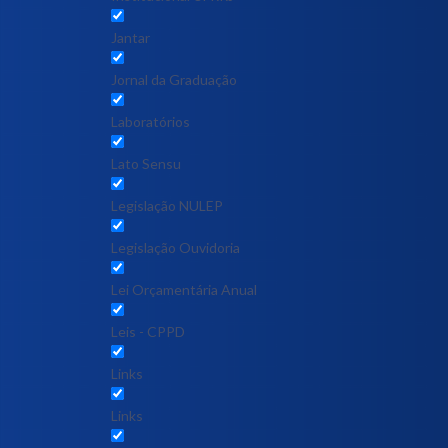
Jantar
Jornal da Graduação
Laboratórios
Lato Sensu
Legislação NULEP
Legislação Ouvidoria
Lei Orçamentária Anual
Leis - CPPD
Links
Links