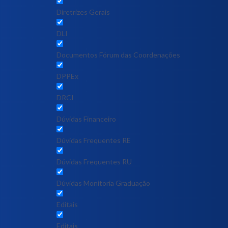
Diretrizes Gerais
DLI
Documentos Fórum das Coordenações
DPPEx
DRCI
Dúvidas Financeiro
Dúvidas Frequentes RE
Dúvidas Frequentes RU
Dúvidas Monitoria Graduação
Editais
Editais