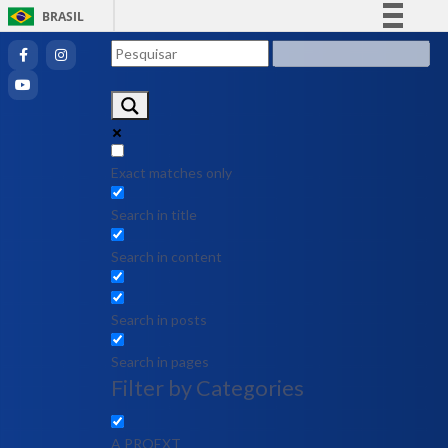
BRASIL
Simplifique!
Comunica BR
Participe
Acesso à informação
Legislação
Exact matches only
Canais
Search in title
Search in content
Search in posts
Search in pages
Filter by Categories
A PROEXT