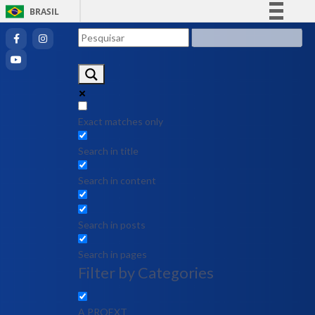
BRASIL
Simplifique!
Comunica BR
Participe
Acesso à informação
Legislação
Exact matches only
Canais
Search in title
Search in content
Search in posts
Search in pages
Filter by Categories
A PROEXT