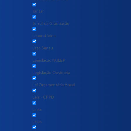
Jantar
Jornal da Graduação
Laboratórios
Lato Sensu
Legislação NULEP
Legislação Ouvidoria
Lei Orçamentária Anual
Leis - CPPD
Links
Links