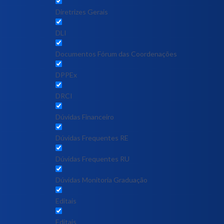
Diretrizes Gerais
DLI
Documentos Fórum das Coordenações
DPPEx
DRCI
Dúvidas Financeiro
Dúvidas Frequentes RE
Dúvidas Frequentes RU
Dúvidas Monitoria Graduação
Editais
Editais