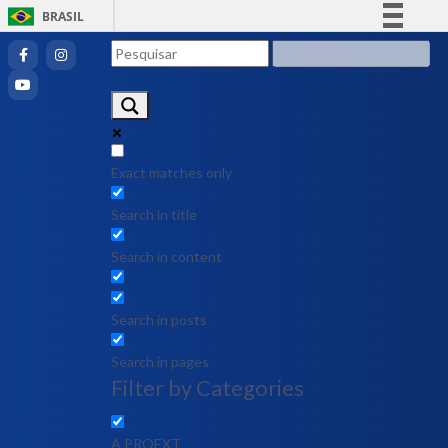
BRASIL
Simplifique!
Comunica BR
Participe
Acesso à informação
Legislação
Exact matches only
Canais
Search in title
Search in content
Search in posts
Search in pages
Filter by Categories
A PROEXT