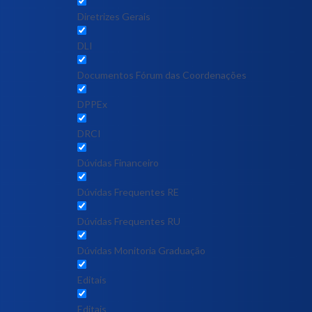
Diretrizes Gerais
DLI
Documentos Fórum das Coordenações
DPPEx
DRCI
Dúvidas Financeiro
Dúvidas Frequentes RE
Dúvidas Frequentes RU
Dúvidas Monitoria Graduação
Editais
Editais