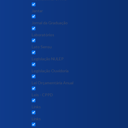
Jantar
Jornal da Graduação
Laboratórios
Lato Sensu
Legislação NULEP
Legislação Ouvidoria
Lei Orçamentária Anual
Leis - CPPD
Links
Links