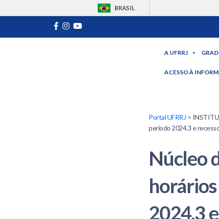
BRASIL
A UFRRJ
GRAD
ACESSO À INFOR
Portal UFRRJ
> INSTITUCI
período 2024.3 e recess
Núcleo d
horários
2024.3 e