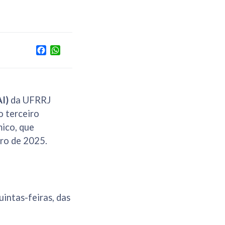
Facebook
WhatsApp
AI)
da UFRRJ
o terceiro
mico, que
iro de 2025.
intas-feiras, das