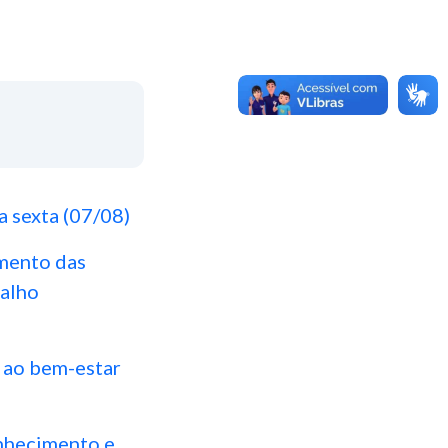
a sexta (07/08)
amento das
balho
e ao bem-estar
onhecimento e