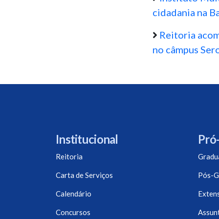
cidadania na B
Reitoria aco
no câmpus Ser
Institucional
Pró-
Reitoria
Gradu
Carta de Serviços
Pós-G
Calendário
Exten
Concursos
Assunt