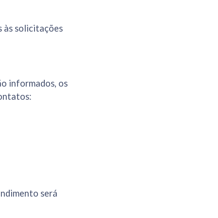
 às solicitações
ão informados, os
ontatos:
endimento será