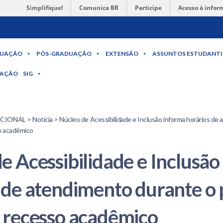
Simplifique!
Comunica BR
Participe
Acesso à infor
UAÇÃO
PÓS-GRADUAÇÃO
EXTENSÃO
ASSUNTOS ESTUDANTI
MAÇÃO
SIG
ONAL > Notícia > Núcleo de Acessibilidade e Inclusão informa horários de 
o acadêmico
e Acessibilidade e Inclusão
 de atendimento durante o 
 recesso acadêmico