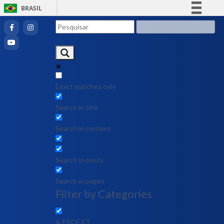
BRASIL
Simplifique!
Comunica BR
Participe
Acesso à informação
Legislação
Exact matches only
Canais
Search in title
Search in content
Search in posts
Search in pages
Filter by Categories
A PROEXT