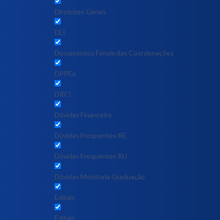
Diretrizes Gerais
DLI
Documentos Fórum das Coordenações
DPPEx
DRCI
Dúvidas Financeiro
Dúvidas Frequentes RE
Dúvidas Frequentes RU
Dúvidas Monitoria Graduação
Editais
Editais