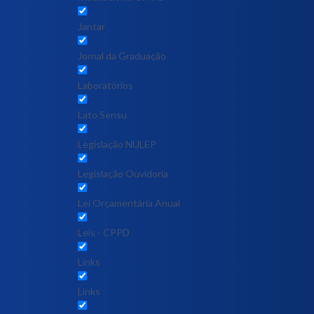
Jantar
Jornal da Graduação
Laboratórios
Lato Sensu
Legislação NULEP
Legislação Ouvidoria
Lei Orçamentária Anual
Leis - CPPD
Links
Links