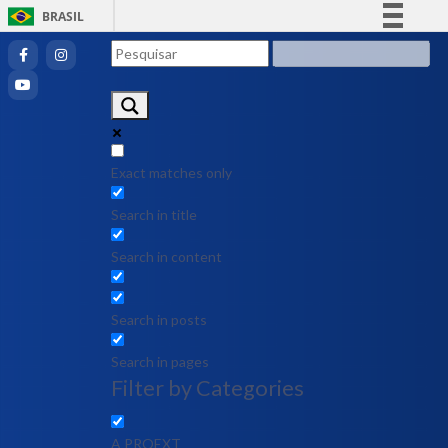
BRASIL
Simplifique!
Comunica BR
Participe
Acesso à informação
Legislação
Exact matches only
Canais
Search in title
Search in content
Search in posts
Search in pages
Filter by Categories
A PROEXT