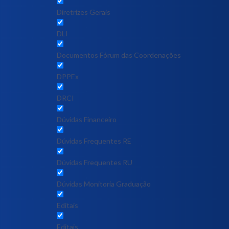
Diretrizes Gerais
DLI
Documentos Fórum das Coordenações
DPPEx
DRCI
Dúvidas Financeiro
Dúvidas Frequentes RE
Dúvidas Frequentes RU
Dúvidas Monitoria Graduação
Editais
Editais