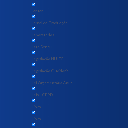
Jantar
Jornal da Graduação
Laboratórios
Lato Sensu
Legislação NULEP
Legislação Ouvidoria
Lei Orçamentária Anual
Leis - CPPD
Links
Links