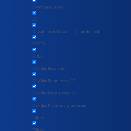
Diretrizes Gerais
DLI
Documentos Fórum das Coordenações
DPPEx
DRCI
Dúvidas Financeiro
Dúvidas Frequentes RE
Dúvidas Frequentes RU
Dúvidas Monitoria Graduação
Editais
Editais