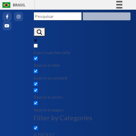
BRASIL
Simplifique!
Comunica BR
Participe
Acesso à informação
Legislação
Exact matches only
Canais
Search in title
Search in content
Search in posts
Search in pages
Filter by Categories
A PROEXT