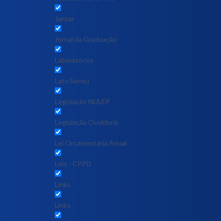
Jantar
Jornal da Graduação
Laboratórios
Lato Sensu
Legislação NULEP
Legislação Ouvidoria
Lei Orçamentária Anual
Leis - CPPD
Links
Links