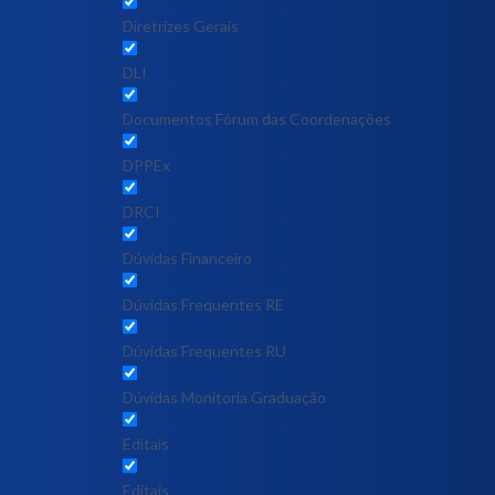
Diretrizes Gerais
DLI
Documentos Fórum das Coordenações
DPPEx
DRCI
Dúvidas Financeiro
Dúvidas Frequentes RE
Dúvidas Frequentes RU
Dúvidas Monitoria Graduação
Editais
Editais