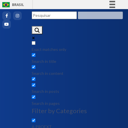
BRASIL
Simplifique!
Comunica BR
Participe
Acesso à informação
Legislação
Exact matches only
Canais
Search in title
Search in content
Search in posts
Search in pages
Filter by Categories
A PROEXT