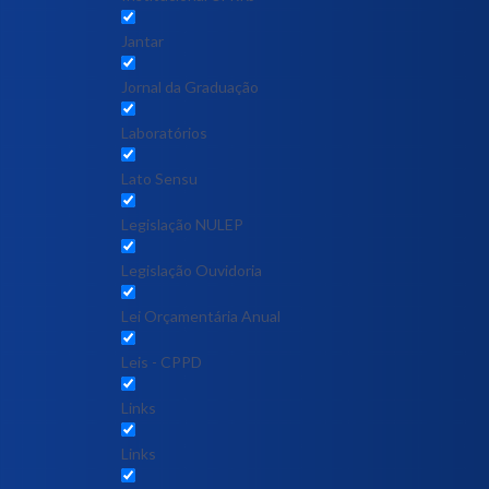
Jantar
Jornal da Graduação
Laboratórios
Lato Sensu
Legislação NULEP
Legislação Ouvidoria
Lei Orçamentária Anual
Leis - CPPD
Links
Links