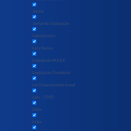
Jantar
Jornal da Graduação
Laboratórios
Lato Sensu
Legislação NULEP
Legislação Ouvidoria
Lei Orçamentária Anual
Leis - CPPD
Links
Links