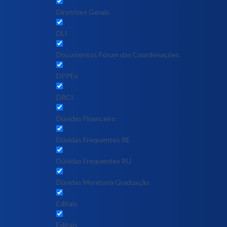
Diretrizes Gerais
DLI
Documentos Fórum das Coordenações
DPPEx
DRCI
Dúvidas Financeiro
Dúvidas Frequentes RE
Dúvidas Frequentes RU
Dúvidas Monitoria Graduação
Editais
Editais