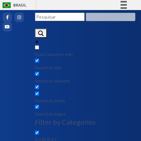
BRASIL
Simplifique!
Comunica BR
Participe
Acesso à informação
Legislação
Exact matches only
Canais
Search in title
Search in content
Search in posts
Search in pages
Filter by Categories
A PROEXT