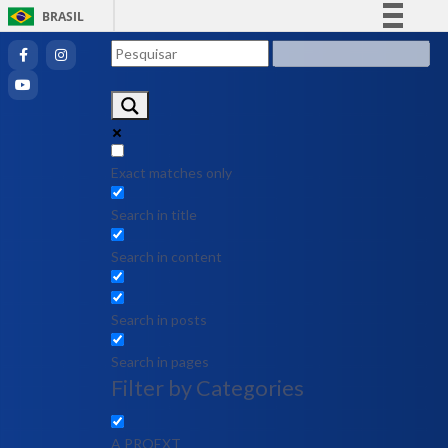
BRASIL
Simplifique!
Comunica BR
Participe
Acesso à informação
Legislação
Exact matches only
Canais
Search in title
Search in content
Search in posts
Search in pages
Filter by Categories
A PROEXT