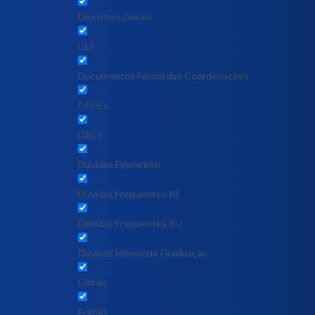
Diretrizes Gerais
DLI
Documentos Fórum das Coordenações
DPPEx
DRCI
Dúvidas Financeiro
Dúvidas Frequentes RE
Dúvidas Frequentes RU
Dúvidas Monitoria Graduação
Editais
Editais