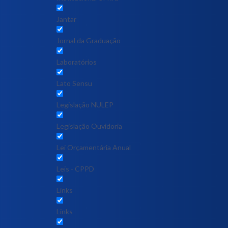
Jantar
Jornal da Graduação
Laboratórios
Lato Sensu
Legislação NULEP
Legislação Ouvidoria
Lei Orçamentária Anual
Leis - CPPD
Links
Links