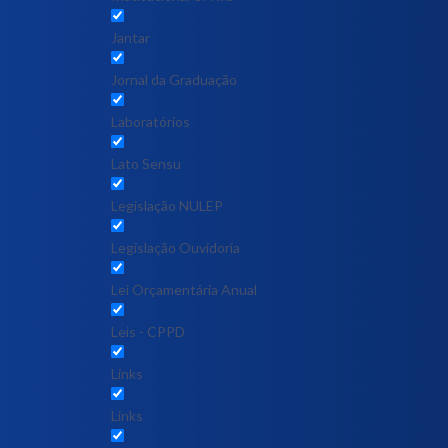
Jantar
Jornal da Graduação
Laboratórios
Lato Sensu
Legislação NULEP
Legislação Ouvidoria
Lei Orçamentária Anual
Leis - CPPD
Links
Links