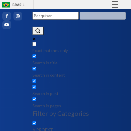
BRASIL
Simplifique!
Comunica BR
Participe
Acesso à informação
Legislação
Exact matches only
Canais
Search in title
Search in content
Search in posts
Search in pages
Filter by Categories
A PROEXT