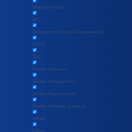
Diretrizes Gerais
DLI
Documentos Fórum das Coordenações
DPPEx
DRCI
Dúvidas Financeiro
Dúvidas Frequentes RE
Dúvidas Frequentes RU
Dúvidas Monitoria Graduação
Editais
Editais