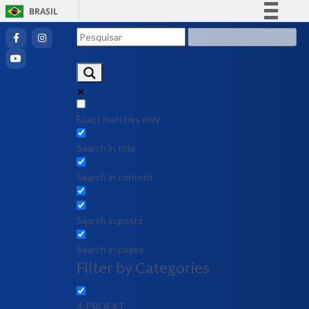
BRASIL
Simplifique!
Comunica BR
Participe
Acesso à informação
Legislação
Exact matches only
Canais
Search in title
Search in content
Search in posts
Search in pages
Filter by Categories
A PROEXT