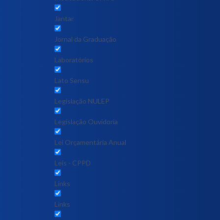
Jantar
Jornal da Graduação
Laboratórios
Lato Sensu
Legislação NULEP
Legislação Ouvidoria
Lei Orçamentária Anual
Leis - CPPD
Links
Links