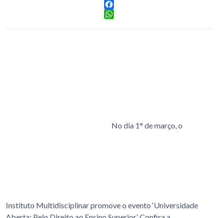
Facebook
WhatsApp
No dia 1° de março, o
Instituto Multidisciplinar promove o evento ‘Universidade
Aberta: Pelo Direito ao Ensino Superior’. Confira a