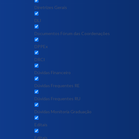
Diretrizes Gerais
DLI
Documentos Fórum das Coordenações
DPPEx
DRCI
Dúvidas Financeiro
Dúvidas Frequentes RE
Dúvidas Frequentes RU
Dúvidas Monitoria Graduação
Editais
Editais