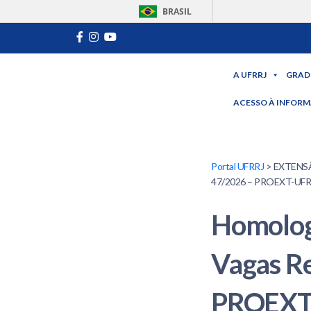
BRASIL
A UFRRJ
GRAD
ACESSO À INFOR
Portal UFRRJ
> EXTENSÃO
47/2026 – PROEXT-UFRRJ
Homologa
Vagas R
PROEXT-