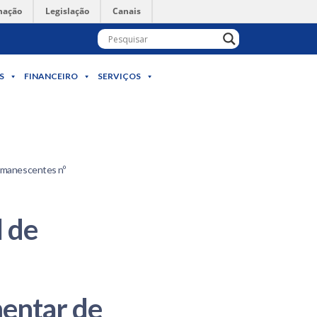
mação
Legislação
Canais
S
FINANCEIRO
SERVIÇOS
emanescentes nº
l de
entar de