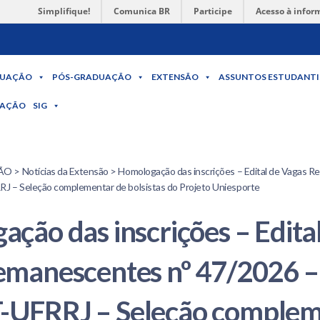
Simplifique!
Comunica BR
Participe
Acesso à infor
UAÇÃO
PÓS-GRADUAÇÃO
EXTENSÃO
ASSUNTOS ESTUDANTI
MAÇÃO
SIG
 > Notícias da Extensão > Homologação das inscrições – Edital de Vagas R
 – Seleção complementar de bolsistas do Projeto Uniesporte
ção das inscrições – Edita
emanescentes nº 47/2026 –
UFRRJ – Seleção complem