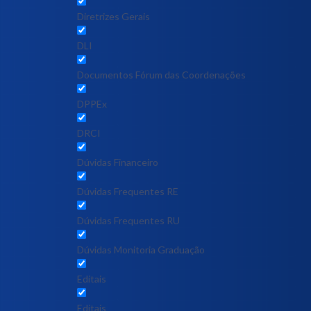
Diretrizes Gerais
DLI
Documentos Fórum das Coordenações
DPPEx
DRCI
Dúvidas Financeiro
Dúvidas Frequentes RE
Dúvidas Frequentes RU
Dúvidas Monitoria Graduação
Editais
Editais