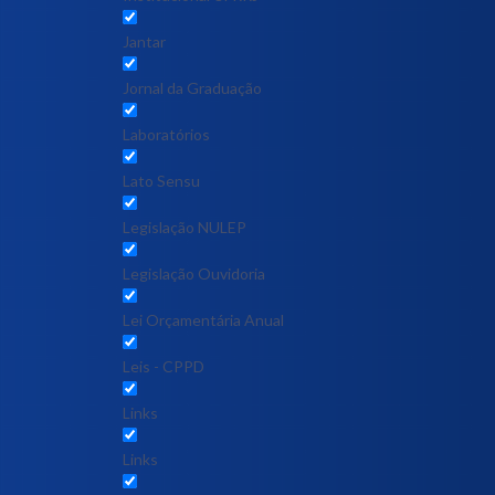
Jantar
Jornal da Graduação
Laboratórios
Lato Sensu
Legislação NULEP
Legislação Ouvidoria
Lei Orçamentária Anual
Leis - CPPD
Links
Links