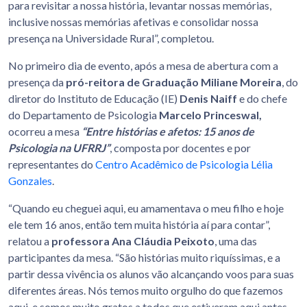
para revisitar a nossa história, levantar nossas memórias,
inclusive nossas memórias afetivas e consolidar nossa
presença na Universidade Rural”, completou.
No primeiro dia de evento, após a mesa de abertura com a
presença da
pró-reitora de Graduação Miliane Moreira
, do
diretor do Instituto de Educação (IE)
Denis Naiff
e do chefe
do Departamento de Psicologia
Marcelo Princeswal,
ocorreu a mesa
“Entre histórias e afetos: 15 anos de
Psicologia na UFRRJ”
, composta por docentes e por
representantes do
Centro Acadêmico de Psicologia Lélia
Gonzales
.
“Quando eu cheguei aqui, eu amamentava o meu filho e hoje
ele tem 16 anos, então tem muita história aí para contar”,
relatou a
professora Ana Cláudia Peixoto
, uma das
participantes da mesa. “São histórias muito riquíssimas, e a
partir dessa vivência os alunos vão alcançando voos para suas
diferentes áreas. Nós temos muito orgulho do que fazemos
aqui, e somos muito gratos a todos que estiveram aqui antes