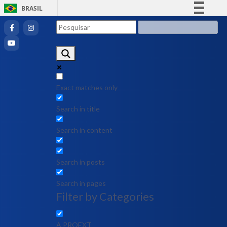
BRASIL
Simplifique!
Comunica BR
Participe
Acesso à informação
Legislação
Exact matches only
Canais
Search in title
Search in content
Search in posts
Search in pages
Filter by Categories
A PROEXT