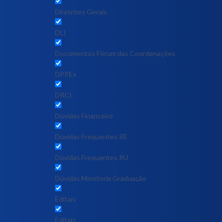
Diretrizes Gerais
DLI
Documentos Fórum das Coordenações
DPPEx
DRCI
Dúvidas Financeiro
Dúvidas Frequentes RE
Dúvidas Frequentes RU
Dúvidas Monitoria Graduação
Editais
Editais