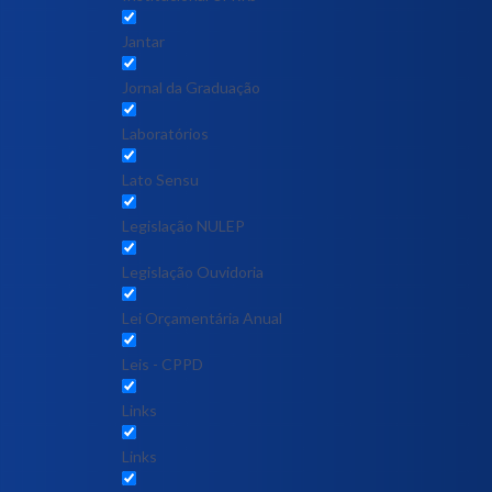
Jantar
Jornal da Graduação
Laboratórios
Lato Sensu
Legislação NULEP
Legislação Ouvidoria
Lei Orçamentária Anual
Leis - CPPD
Links
Links