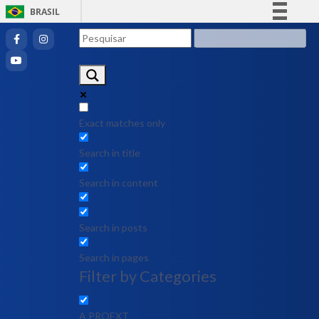
BRASIL
Simplifique!
Comunica BR
Participe
Acesso à informação
Legislação
Exact matches only
Canais
Search in title
Search in content
Search in posts
Search in pages
Filter by Categories
A PROEXT