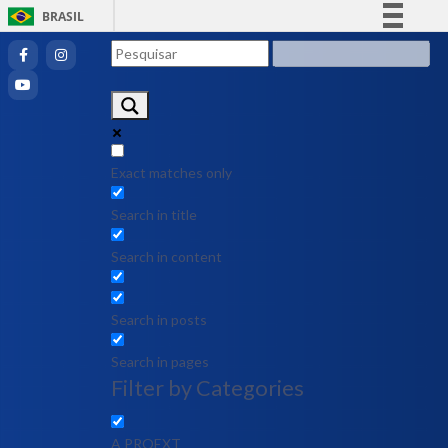
BRASIL
Simplifique!
Comunica BR
Participe
Acesso à informação
Legislação
Exact matches only
Canais
Search in title
Search in content
Search in posts
Search in pages
Filter by Categories
A PROEXT