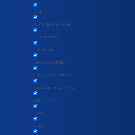
Jantar
Jornal da Graduação
Laboratórios
Lato Sensu
Legislação NULEP
Legislação Ouvidoria
Lei Orçamentária Anual
Leis - CPPD
Links
Links