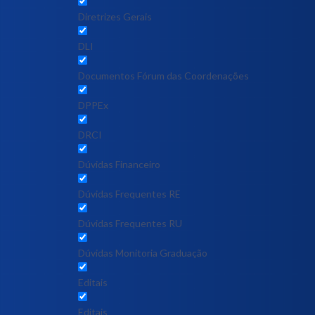
Diretrizes Gerais
DLI
Documentos Fórum das Coordenações
DPPEx
DRCI
Dúvidas Financeiro
Dúvidas Frequentes RE
Dúvidas Frequentes RU
Dúvidas Monitoria Graduação
Editais
Editais