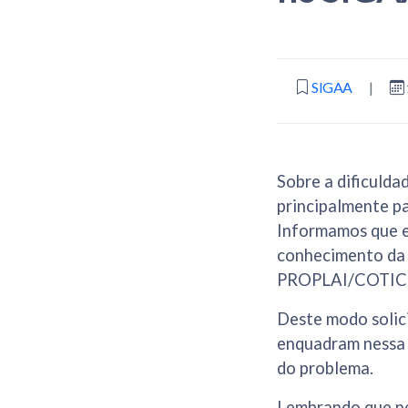
SIGAA
|
Sobre a dificuldad
principalmente p
Informamos que e
conhecimento da
PROPLAI/COTIC p
Deste modo solic
enquadram nessa 
do problema.
Lembrando que nes