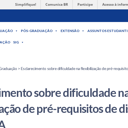
Simplifique!
Comunica BR
Participe
Acesso à infor
UAÇÃO
PÓS-GRADUAÇÃO
EXTENSÃO
ASSUNTOS ESTUDANTI
MAÇÃO
SIG
Graduação > Esclarecimento sobre dificuldade na flexibilização de pré-requisito
imento sobre dificuldade n
zação de pré-requisitos de di
A