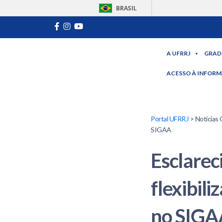
BRASIL
A UFRRJ
GRAD
ACESSO À INFOR
Portal UFRRJ
> Notícias 
SIGAA
Esclarec
flexibili
no SIGA