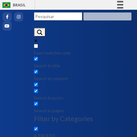
BRASIL
Simplifique!
Comunica BR
Participe
Acesso à informação
Legislação
Exact matches only
Canais
Search in title
Search in content
Search in posts
Search in pages
Filter by Categories
A PROEXT