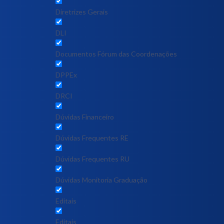
Diretrizes Gerais
DLI
Documentos Fórum das Coordenações
DPPEx
DRCI
Dúvidas Financeiro
Dúvidas Frequentes RE
Dúvidas Frequentes RU
Dúvidas Monitoria Graduação
Editais
Editais