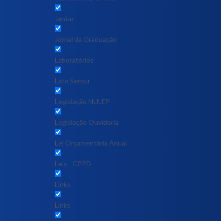
Jantar
Jornal da Graduação
Laboratórios
Lato Sensu
Legislação NULEP
Legislação Ouvidoria
Lei Orçamentária Anual
Leis - CPPD
Links
Links