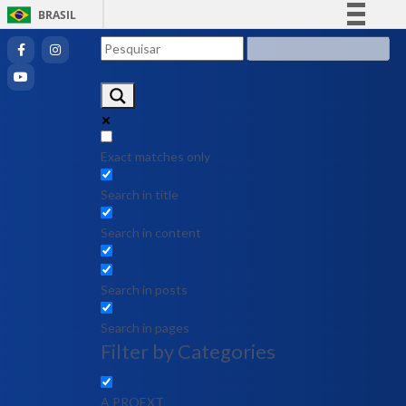
BRASIL
Simplifique!
Comunica BR
Participe
Acesso à informação
Legislação
Exact matches only
Canais
Search in title
Search in content
Search in posts
Search in pages
Filter by Categories
A PROEXT