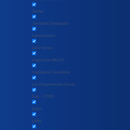
Jantar
Jornal da Graduação
Laboratórios
Lato Sensu
Legislação NULEP
Legislação Ouvidoria
Lei Orçamentária Anual
Leis - CPPD
Links
Links