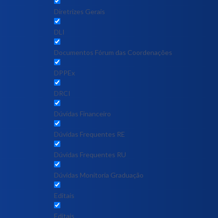
Diretrizes Gerais
DLI
Documentos Fórum das Coordenações
DPPEx
DRCI
Dúvidas Financeiro
Dúvidas Frequentes RE
Dúvidas Frequentes RU
Dúvidas Monitoria Graduação
Editais
Editais