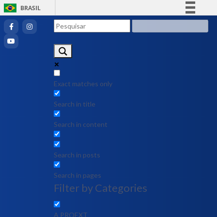
BRASIL
Simplifique!
Comunica BR
Participe
Acesso à informação
Legislação
Exact matches only
Canais
Search in title
Search in content
Search in posts
Search in pages
Filter by Categories
A PROEXT