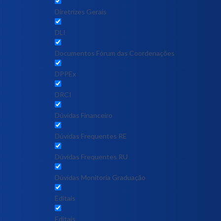
Diretrizes Gerais
DLI
Documentos Fórum das Coordenações
DPPEx
DRCI
Dúvidas Financeiro
Dúvidas Frequentes RE
Dúvidas Frequentes RU
Dúvidas Monitoria Graduação
Editais
Editais