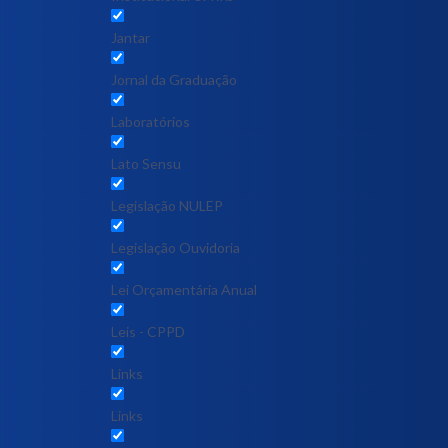
Jantar
Jornal da Graduação
Laboratórios
Lato Sensu
Legislação NULEP
Legislação Ouvidoria
Lei Orçamentária Anual
Leis - CPPD
Links
Links