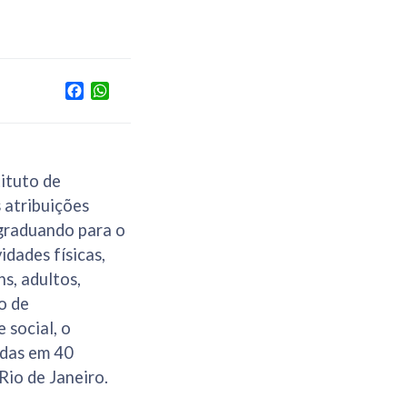
Facebook
WhatsApp
tituto de
 atribuições
s graduando para o
idades físicas,
s, adultos,
o de
 social, o
idas em 40
Rio de Janeiro.