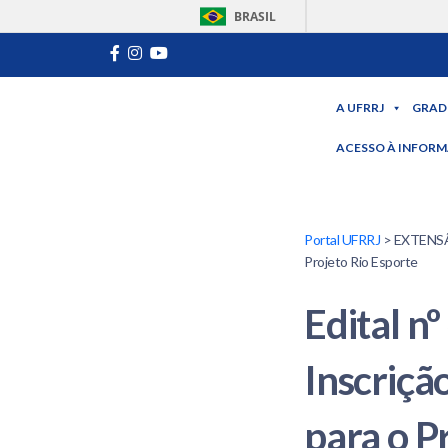
BRASIL
A UFRRJ
GRAD
ACESSO À INFOR
Portal UFRRJ
> EXTENSÃO 
Projeto Rio Esporte
Edital 
Inscriçã
para o P