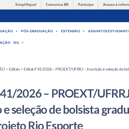
Simplifique!
Comunica BR
Participe
Acesso à infor
UAÇÃO
PÓS-GRADUAÇÃO
EXTENSÃO
ASSUNTOS ESTUDANTI
MAÇÃO
SIG
> Editais > Edital nº 41/2026 – PROEXT/UFRRJ – Inscrição e seleção de bol
nº 41/2026 – PROEXT/UFRRJ
o e seleção de bolsista gra
rojeto Rio Esporte