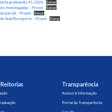
bolsista graduando-41-2026
Baixar
ções Homologadas – Proext
Baixar
do parcial – Proext
Baixar
o final Rio esporte – Proext
Baixar
Reitorias
Transparência
ação
Acesso à Informação
raduação
Portal da Transparência