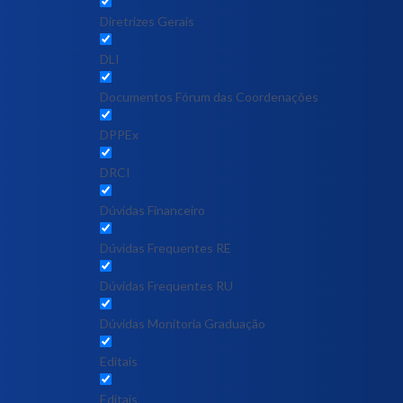
Diretrizes Gerais
DLI
Documentos Fórum das Coordenações
DPPEx
DRCI
Dúvidas Financeiro
Dúvidas Frequentes RE
Dúvidas Frequentes RU
Dúvidas Monitoria Graduação
Editais
Editais