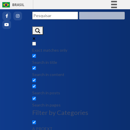
BRASIL
Simplifique!
Comunica BR
Participe
Acesso à informação
Legislação
Exact matches only
Canais
Search in title
Search in content
Search in posts
Search in pages
Filter by Categories
A PROEXT