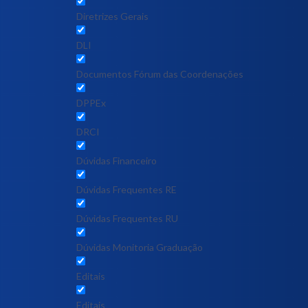
Diretrizes Gerais
DLI
Documentos Fórum das Coordenações
DPPEx
DRCI
Dúvidas Financeiro
Dúvidas Frequentes RE
Dúvidas Frequentes RU
Dúvidas Monitoria Graduação
Editais
Editais