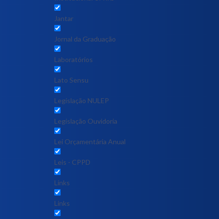
Jantar
Jornal da Graduação
Laboratórios
Lato Sensu
Legislação NULEP
Legislação Ouvidoria
Lei Orçamentária Anual
Leis - CPPD
Links
Links