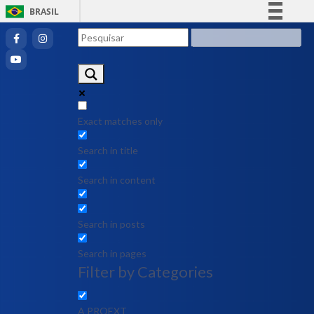
BRASIL
Simplifique!
Comunica BR
Participe
Acesso à informação
Legislação
Exact matches only
Canais
Search in title
Search in content
Search in posts
Search in pages
Filter by Categories
A PROEXT