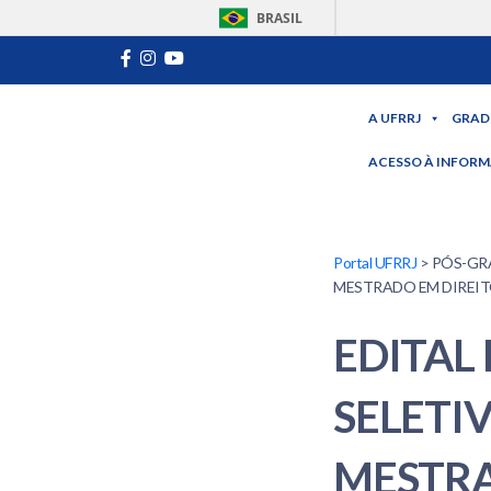
BRASIL
A UFRRJ
GRAD
ACESSO À INFOR
Portal UFRRJ
> PÓS-GR
MESTRADO EM DIREIT
EDITAL
SELETI
MESTRA