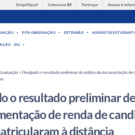
Simplifique!
Comunica BR
Participe
Acesso à infor
UAÇÃO
PÓS-GRADUAÇÃO
EXTENSÃO
ASSUNTOS ESTUDANTI
MAÇÃO
SIG
Graduação > Divulgado o resultado preliminar de análise da documentação de
ia
o o resultado preliminar de
mentação de renda de cand
atricularam à distância