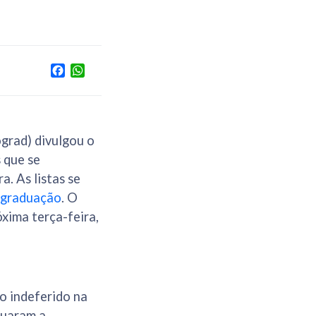
Facebook
WhatsApp
ograd) divulgou o
 que se
a. As listas se
e graduação
. O
óxima terça-feira,
o indeferido na
tuaram a