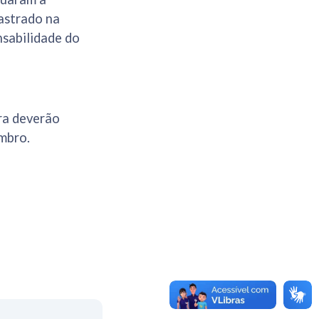
dastrado na
nsabilidade do
era deverão
mbro.