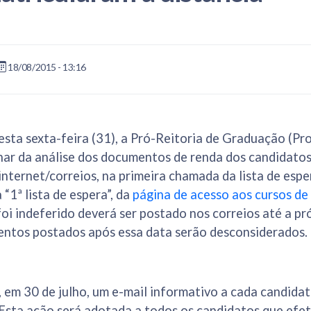
18/08/2015 - 13:16
esta sexta-feira (31), a Pró-Reitoria de Graduação (Pr
nar da análise dos documentos de renda dos candidatos
internet/correios, na primeira chamada da lista de esper
“1ª lista de espera”, da
página de acesso aos cursos d
oi indeferido deverá ser postado nos correios até a pr
entos postados após essa data serão desconsiderados.
 em 30 de julho, um e-mail informativo a cada candidat
 Esta ação será adotada a todos os candidatos que efe