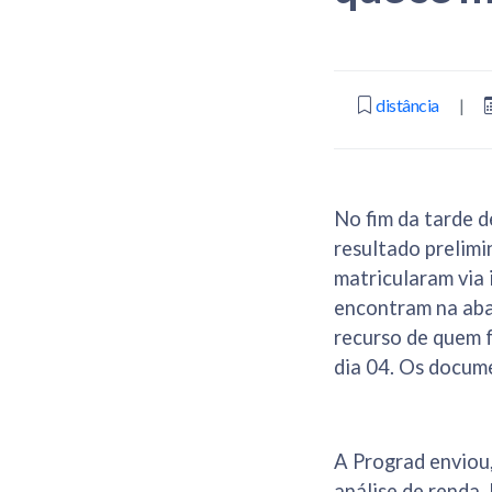
distância
|
No fim da tarde d
resultado prelimi
matricularam via 
encontram na aba 
recurso de quem f
dia 04. Os docum
A Prograd enviou,
análise de renda.