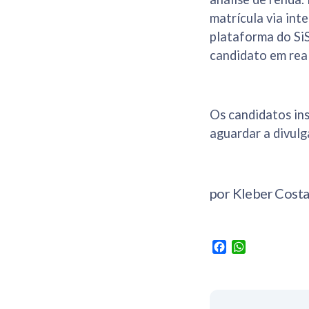
matrícula via int
plataforma do SiS
candidato em rea
Os candidatos ins
aguardar a divul
por Kleber Cost
Facebook
WhatsApp