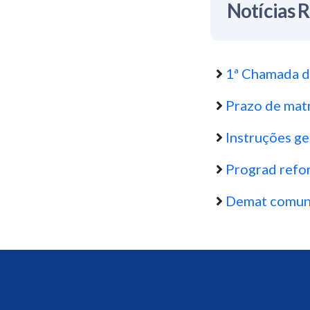
Notícias 
1ª Chamada d
Prazo de matr
Instruções ge
Prograd refor
Demat comunic