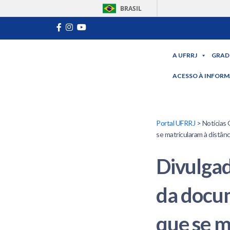
BRASIL
A UFRRJ
GRAD
ACESSO À INFOR
Portal UFRRJ
> Notícias 
se matricularam à distânc
Divulgad
da docu
que se m