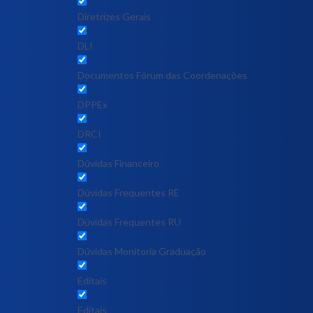
Diretrizes Gerais
DLI
Documentos Fórum das Coordenações
DPPEx
DRCI
Dúvidas Financeiro
Dúvidas Frequentes RE
Dúvidas Frequentes RU
Dúvidas Monitoria Graduação
Editais
Editais