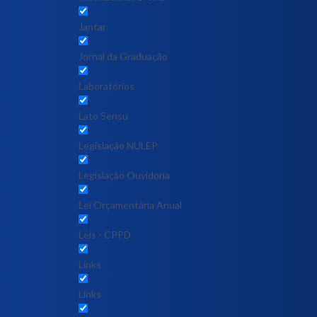
Jantar
Jornal da Graduação
Laboratórios
Lato Sensu
Legislação NULEP
Legislação Ouvidoria
Lei Orçamentária Anual
Leis - CPPD
Links
Links