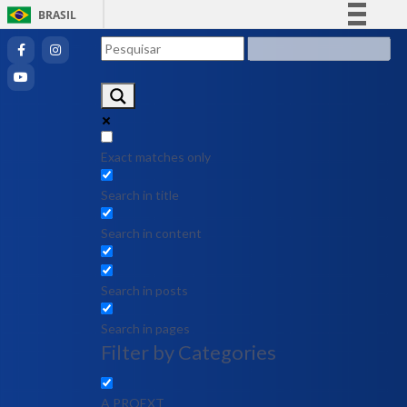
BRASIL
Simplifique!
Comunica BR
Participe
Acesso à informação
Legislação
Exact matches only
Canais
Search in title
Search in content
Search in posts
Search in pages
Filter by Categories
A PROEXT