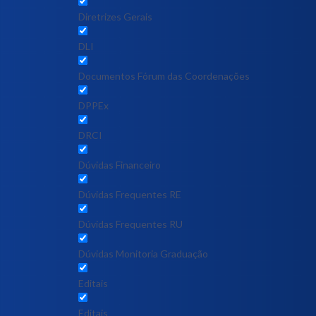
Diretrizes Gerais
DLI
Documentos Fórum das Coordenações
DPPEx
DRCI
Dúvidas Financeiro
Dúvidas Frequentes RE
Dúvidas Frequentes RU
Dúvidas Monitoria Graduação
Editais
Editais