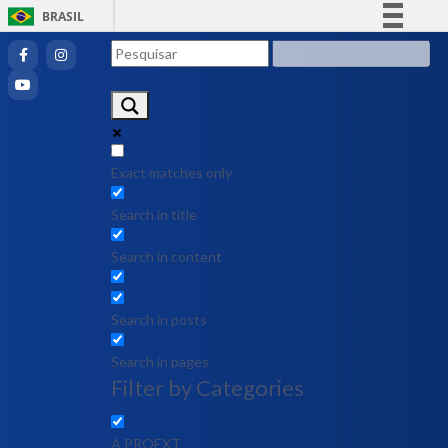
BRASIL
Simplifique!
Comunica BR
Participe
Acesso à informação
Legislação
Exact matches only
Canais
Search in title
Search in content
Search in posts
Search in pages
Filter by Categories
A PROEXT