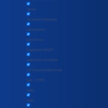
Jantar
Jornal da Graduação
Laboratórios
Lato Sensu
Legislação NULEP
Legislação Ouvidoria
Lei Orçamentária Anual
Leis - CPPD
Links
Links