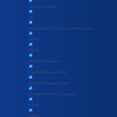
Diretrizes Gerais
DLI
Documentos Fórum das Coordenações
DPPEx
DRCI
Dúvidas Financeiro
Dúvidas Frequentes RE
Dúvidas Frequentes RU
Dúvidas Monitoria Graduação
Editais
Editais