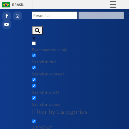
BRASIL
Simplifique!
Comunica BR
Participe
Acesso à informação
Legislação
Exact matches only
Canais
Search in title
Search in content
Search in posts
Search in pages
Filter by Categories
A PROEXT