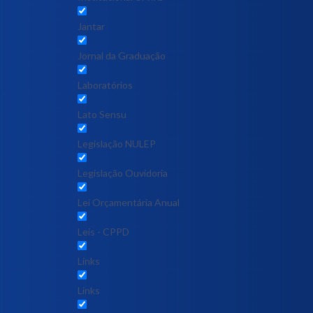
Jantar
Jornal da Graduação
Laboratórios
Lato Sensu
Legislação NULEP
Legislação Ouvidoria
Lei Orçamentária Anual
Leis - CPPD
Links
Links