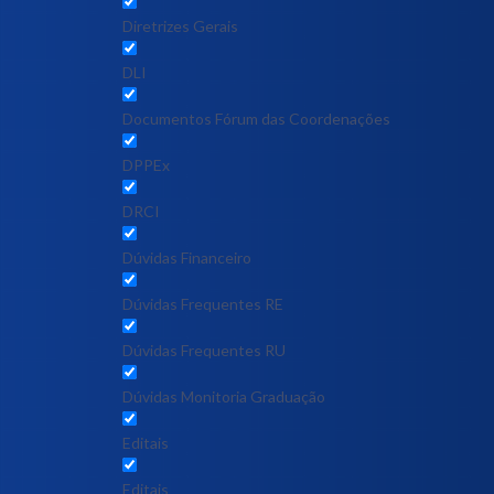
Diretrizes Gerais
DLI
Documentos Fórum das Coordenações
DPPEx
DRCI
Dúvidas Financeiro
Dúvidas Frequentes RE
Dúvidas Frequentes RU
Dúvidas Monitoria Graduação
Editais
Editais