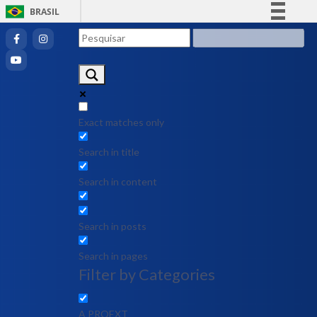
BRASIL
Simplifique!
Comunica BR
Participe
Acesso à informação
Legislação
Exact matches only
Canais
Search in title
Search in content
Search in posts
Search in pages
Filter by Categories
A PROEXT