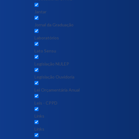
Jantar
Jornal da Graduação
Laboratórios
Lato Sensu
Legislação NULEP
Legislação Ouvidoria
Lei Orçamentária Anual
Leis - CPPD
Links
Links